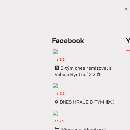
9
Facebook
Y
no
ne 8.2.
🅱️ B-tým dnes remizoval s
Velkou Bystřicí 2:2 ⚽️
ne 8.2.
⚽️ DNES HRAJE B-TÝM 🔴⚪️
so 7.2.
🔚 Přípravné utkání proti