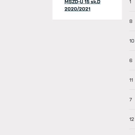
MSŽD-U 15 sk.D
1
2020/2021
8
10
6
11
7
12