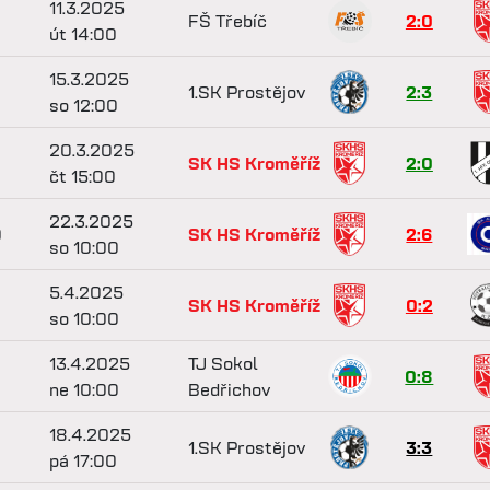
11.3.2025
FŠ Třebíč
2:0
út 14:00
15.3.2025
1.SK Prostějov
2:3
so 12:00
20.3.2025
SK HS Kroměříž
2:0
čt 15:00
22.3.2025
0
SK HS Kroměříž
2:6
so 10:00
5.4.2025
2
SK HS Kroměříž
0:2
so 10:00
13.4.2025
TJ Sokol
0:8
ne 10:00
Bedřichov
18.4.2025
1.SK Prostějov
3:3
pá 17:00