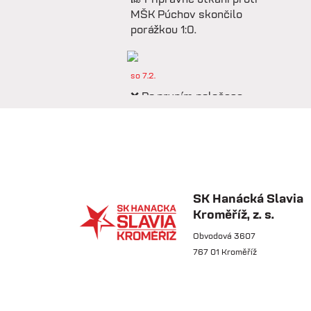
MŠK Púchov skončilo
porážkou 1:0.
so 7.2.
❌ Po prvním poločase
prohráváme proti Púchovu.
so 7.2.
📋 Proti Púchovu
nastoupíme v této základní
SK Hanácká Slavia
sestavě.
Kroměříž, z. s.
Obvodová 3607
767 01 Kroměříž
so 7.2.
⚽️ DNES HRAJÍ HANÁCI
🔴⚪️V dalším přípravném
utkání...