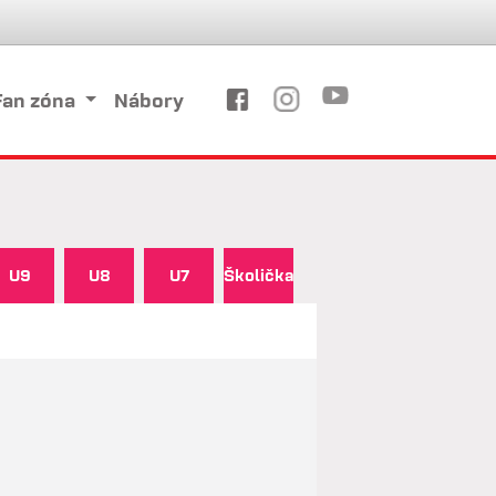
Fan zóna
Nábory
U9
U8
U7
Školička