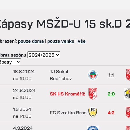
Zápasy
MSŽD-U 15 sk.D
brazení:
pouze doma
|
pouze venku
|
vše
brat sezónu
18.8.2024
TJ Sokol
1:1
ne 10:00
Bedřichov
24.8.2024
SK HS Kroměříž
2:0
so 10:00
1.9.2024
FC Svratka Brno
4:2
ne 14:00
4.9.2024