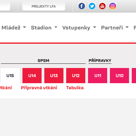
PROJEKTY LFA
Mládež
Stadion
Vstupenky
Partneři
SPSM
PŘÍPRAVKY
U15
U14
U13
U12
U11
U10
tkání
Přípravná utkání
Tabulka