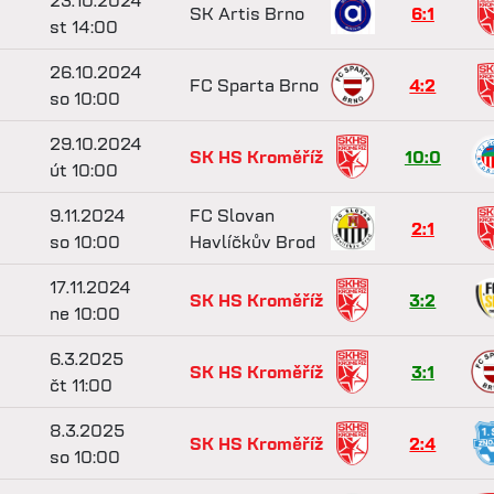
23.10.2024
SK Artis Brno
6:1
st 14:00
26.10.2024
FC Sparta Brno
4:2
so 10:00
29.10.2024
SK HS Kroměříž
10:0
út 10:00
9.11.2024
FC Slovan
2:1
so 10:00
Havlíčkův Brod
17.11.2024
SK HS Kroměříž
3:2
ne 10:00
6.3.2025
SK HS Kroměříž
3:1
čt 11:00
8.3.2025
SK HS Kroměříž
2:4
so 10:00