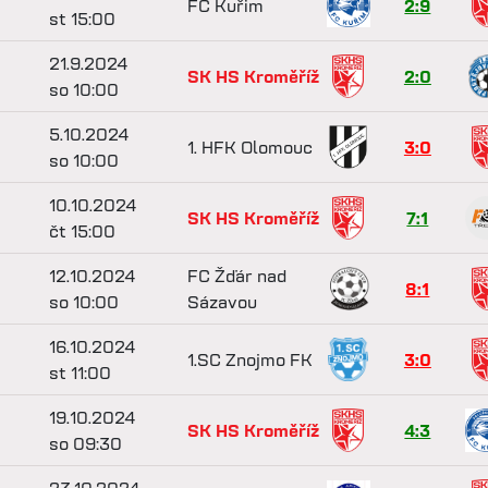
FC Kuřim
2:9
st 15:00
21.9.2024
SK HS Kroměříž
2:0
so 10:00
5.10.2024
1. HFK Olomouc
3:0
so 10:00
10.10.2024
SK HS Kroměříž
7:1
čt 15:00
12.10.2024
FC Žďár nad
8:1
so 10:00
Sázavou
16.10.2024
1.SC Znojmo FK
3:0
st 11:00
19.10.2024
SK HS Kroměříž
4:3
so 09:30