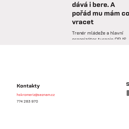
dává i bere. A
pořád mu mám c
vracet
Trenér mládeže a hlavní
organizátor turnaje OPJS
Ondřej Mrázek vzpomíná n
svou hráčskou kariéru,
začátky na trenérské
lavičce i práci s mladými
fotbalisty. V rozhovoru
prozrazuje, co ho na fotbal
drží už řadu let, na které
S
Kontakty
úspěchy je nejvíce pyšný 
hskromeriz@seznam.cz
proč jsou mládežnické
774 283 970
turnaje pro rozvoj dětí
nenahraditelné.