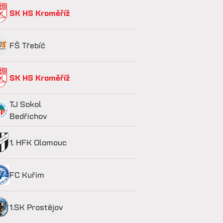
SK HS Kroměříž
FŠ Třebíč
SK HS Kroměříž
TJ Sokol
Bedřichov
1. HFK Olomouc
FC Kuřim
1.SK Prostějov