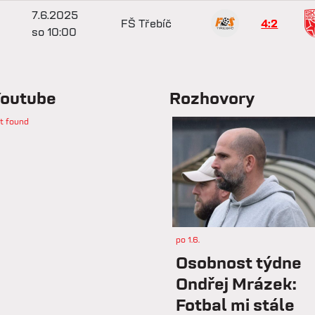
7.6.2025
FŠ Třebíč
4:2
so 10:00
outube
Rozhovory
t found
po 1.6.
Osobnost týdne
Ondřej Mrázek:
Fotbal mi stále