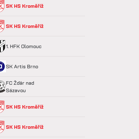
SK HS Kroměříž
SK HS Kroměříž
1. HFK Olomouc
SK Artis Brno
FC Žďár nad
Sázavou
SK HS Kroměříž
SK HS Kroměříž