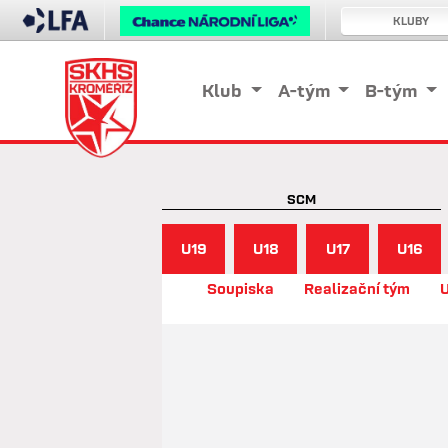
KLUBY
Klub
A-tým
B-tým
SCM
U19
U18
U17
U16
Soupiska
Realizační tým
U