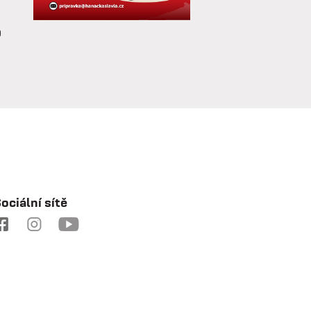
o
a
e
ociální sítě
a