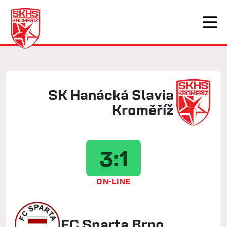
SK Hanácká Slavia
Kroměříž
3:1
ON-LINE
FC Sparta Brno