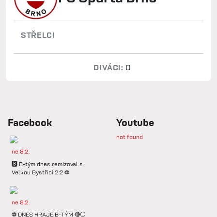
STŘELCI
DIVÁCI:
0
Facebook
Youtube
not found
ne 8.2.
🅱️ B-tým dnes remizoval s
Velkou Bystřicí 2:2 ⚽️
ne 8.2.
⚽️ DNES HRAJE B-TÝM 🔴⚪️