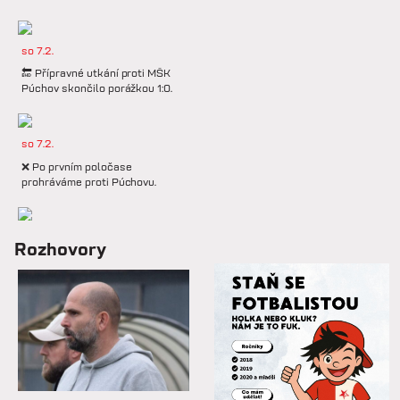
so 7.2.
🔚 Přípravné utkání proti MŠK
Púchov skončilo porážkou 1:0.
so 7.2.
❌ Po prvním poločase
prohráváme proti Púchovu.
so 7.2.
Rozhovory
📋 Proti Púchovu nastoupíme v
této základní sestavě.
so 7.2.
⚽️ DNES HRAJÍ HANÁCI 🔴⚪️V
dalším přípravném utkání...