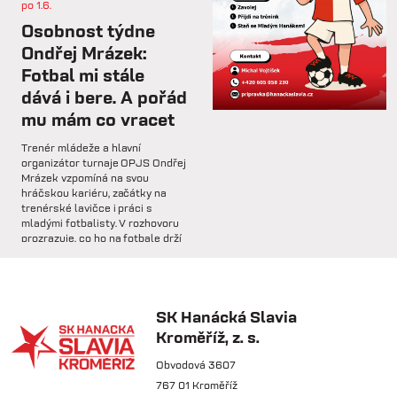
po 1.6.
st 4.2.
Osobnost týdne
Hlavní trenér Lukáš Kříž v
Ondřej Mrázek:
rozhovoru hodnotí dosavadní
Fotbal mi stále
průběh zimní...
dává i bere. A pořád
mu mám co vracet
so 31.1.
Trenér mládeže a hlavní
🅱️ Prohra proti rezervě Gorniku
organizátor turnaje OPJS Ondřej
Zabrze.
Mrázek vzpomíná na svou
hráčskou kariéru, začátky na
trenérské lavičce i práci s
so 31.1.
mladými fotbalisty. V rozhovoru
prozrazuje, co ho na fotbale drží
🅱️ DNES HRAJÍ HANÁCI 🔴⚪️Dnes
už řadu let, na které úspěchy je
nás čeká další...
nejvíce pyšný a proč jsou
mládežnické turnaje pro rozvoj
dětí nenahraditelné.
SK Hanácká Slavia
pá 30.1.
Kroměříž, z. s.
🏆 VÍTĚZOVÉ ZIMNÍ TIPSPORT
LIGY! 🏆SK Hanácká Slavia
Obvodová 3607
Kroměříž...
767 01 Kroměříž