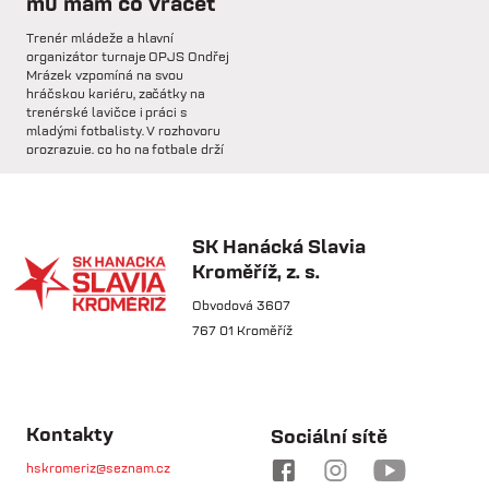
mu mám co vracet
so 31.1.
Trenér mládeže a hlavní
🅱️ Prohra proti rezervě Gorniku
organizátor turnaje OPJS Ondřej
Zabrze.
Mrázek vzpomíná na svou
hráčskou kariéru, začátky na
trenérské lavičce i práci s
so 31.1.
mladými fotbalisty. V rozhovoru
prozrazuje, co ho na fotbale drží
🅱️ DNES HRAJÍ HANÁCI 🔴⚪️Dnes
už řadu let, na které úspěchy je
nás čeká další...
nejvíce pyšný a proč jsou
mládežnické turnaje pro rozvoj
dětí nenahraditelné.
SK Hanácká Slavia
pá 30.1.
Kroměříž, z. s.
🏆 VÍTĚZOVÉ ZIMNÍ TIPSPORT
LIGY! 🏆SK Hanácká Slavia
Obvodová 3607
Kroměříž...
767 01 Kroměříž
pá 30.1.
🆕 Hlásíme posílení středu
čt 21.5.
pole!Do klubu přichází na trvalý
Kontakty
Sociální sítě
Osobnost týdne:
přestup...
Útočník, který nikdy
hskromeriz@seznam.cz