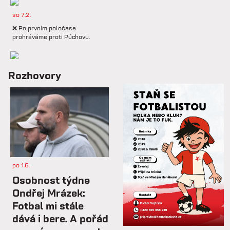
so 7.2.
❌ Po prvním poločase
prohráváme proti Púchovu.
so 7.2.
Rozhovory
📋 Proti Púchovu nastoupíme v
této základní sestavě.
so 7.2.
⚽️ DNES HRAJÍ HANÁCI 🔴⚪️V
dalším přípravném utkání...
po 1.6.
st 4.2.
Osobnost týdne
Hlavní trenér Lukáš Kříž v
Ondřej Mrázek:
rozhovoru hodnotí dosavadní
Fotbal mi stále
průběh zimní...
dává i bere. A pořád