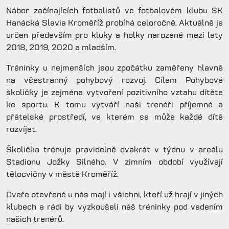
Nábor začínajících fotbalistů ve fotbalovém klubu SK
Hanácká Slavia Kroměříž probíhá celoročně. Aktuálně je
určen především pro kluky a holky narozené mezi lety
2018, 2019, 2020 a mladším.
Tréninky u nejmenších jsou zpočátku zaměřeny hlavně
na všestranný pohybový rozvoj. Cílem Pohybové
školičky je zejména vytvoření pozitivního vztahu dítěte
ke sportu. K tomu vytváří naši trenéři příjemné a
přátelské prostředí, ve kterém se může každé dítě
rozvíjet.
Školička trénuje pravidelně dvakrát v týdnu v areálu
Stadionu Jožky Silného. V zimním období využívají
tělocvičny v městě Kroměříž.
Dveře otevřené u nás mají i všichni, kteří už hrají v jiných
klubech a rádi by vyzkoušeli náš tréninky pod vedením
našich trenérů.