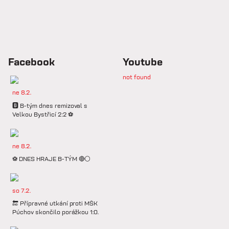
Facebook
Youtube
not found
ne 8.2.
🅱️ B-tým dnes remizoval s
Velkou Bystřicí 2:2 ⚽️
ne 8.2.
⚽️ DNES HRAJE B-TÝM 🔴⚪️
so 7.2.
🔚 Přípravné utkání proti MŠK
Púchov skončilo porážkou 1:0.