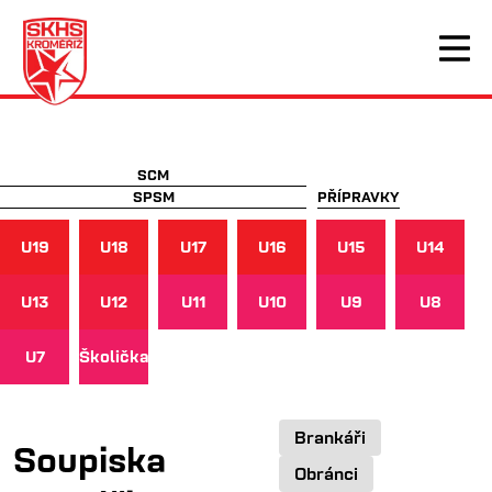
SCM
SPSM
PŘÍPRAVKY
U19
U18
U17
U16
U15
U14
U13
U12
U11
U10
U9
U8
U7
Školička
Brankáři
Soupiska
Obránci