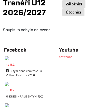
Trenéři U12
Záložníci
2026/2027
Útočníci
Soupiska nebyla nalezena.
Facebook
Youtube
not found
ne 8.2.
🅱️ B-tým dnes remizoval s
Velkou Bystřicí 2:2 ⚽️
ne 8.2.
⚽️ DNES HRAJE B-TÝM 🔴⚪️