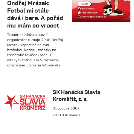
Hlavní trenér Lukáš Kříž v
Ondřej Mrázek:
rozhovoru hodnotí dosavadní
Fotbal mi stále
průběh zimní...
dává i bere. A pořád
mu mám co vracet
so 31.1.
Trenér mládeže a hlavní
🅱️ Prohra proti rezervě Gorniku
organizátor turnaje OPJS Ondřej
Zabrze.
Mrázek vzpomíná na svou
hráčskou kariéru, začátky na
trenérské lavičce i práci s
so 31.1.
mladými fotbalisty. V rozhovoru
prozrazuje, co ho na fotbale drží
🅱️ DNES HRAJÍ HANÁCI 🔴⚪️Dnes
už řadu let, na které úspěchy je
nás čeká další...
nejvíce pyšný a proč jsou
mládežnické turnaje pro rozvoj
dětí nenahraditelné.
SK Hanácká Slavia
pá 30.1.
Kroměříž, z. s.
🏆 VÍTĚZOVÉ ZIMNÍ TIPSPORT
LIGY! 🏆SK Hanácká Slavia
Obvodová 3607
Kroměříž...
767 01 Kroměříž
pá 30.1.