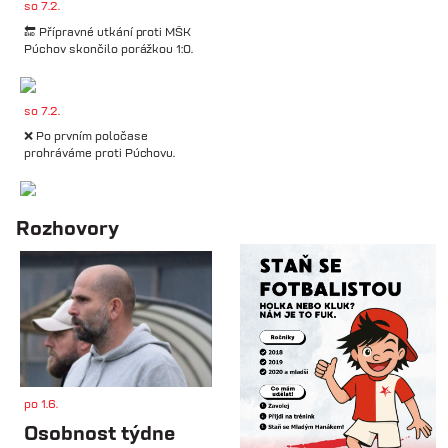
so 7.2.
🔚 Přípravné utkání proti MŠK
Púchov skončilo porážkou 1:0.
so 7.2.
❌ Po prvním poločase
prohráváme proti Púchovu.
so 7.2.
Rozhovory
📋 Proti Púchovu nastoupíme v
této základní sestavě.
so 7.2.
⚽️ DNES HRAJÍ HANÁCI 🔴⚪️V
dalším přípravném utkání...
po 1.6.
st 4.2.
Osobnost týdne