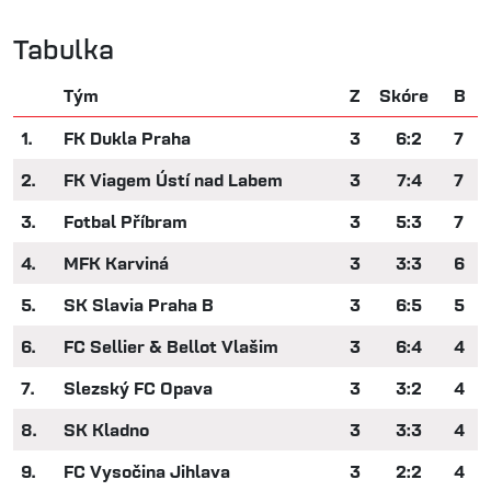
Tabulka
Tým
Z
Skóre
B
1.
FK Dukla Praha
3
6:2
7
2.
FK Viagem Ústí nad Labem
3
7:4
7
3.
Fotbal Příbram
3
5:3
7
4.
MFK Karviná
3
3:3
6
5.
SK Slavia Praha B
3
6:5
5
6.
FC Sellier & Bellot Vlašim
3
6:4
4
7.
Slezský FC Opava
3
3:2
4
8.
SK Kladno
3
3:3
4
9.
FC Vysočina Jihlava
3
2:2
4