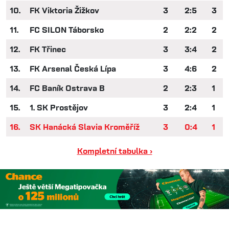
10.
FK Viktoria Žižkov
3
2:5
3
11.
FC SILON Táborsko
2
2:2
2
12.
FK Třinec
3
3:4
2
13.
FK Arsenal Česká Lípa
3
4:6
2
14.
FC Baník Ostrava B
2
2:3
1
15.
1. SK Prostějov
3
2:4
1
16.
SK Hanácká Slavia Kroměříž
3
0:4
1
Kompletní tabulka ›