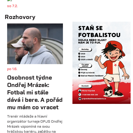
so 7.2.
📋 Proti Púchovu nastoupíme v
Rozhovory
této základní sestavě.
so 7.2.
⚽️ DNES HRAJÍ HANÁCI 🔴⚪️V
dalším přípravném utkání...
st 4.2.
po 1.6.
Hlavní trenér Lukáš Kříž v
Osobnost týdne
rozhovoru hodnotí dosavadní
průběh zimní...
Ondřej Mrázek:
Fotbal mi stále
dává i bere. A pořád
so 31.1.
mu mám co vracet
🅱️ Prohra proti rezervě Gorniku
Zabrze.
Trenér mládeže a hlavní
organizátor turnaje OPJS Ondřej
Mrázek vzpomíná na svou
so 31.1.
hráčskou kariéru, začátky na