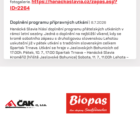
https://hanackaslavia.cz/zapas.asp?
fotogalerie.
ID=2264
Doplnění programu přípravných utkání
| 8.7.2026
Hanácká Slavia hlásí doplnění programu přátelských utkáních v
rámci letní sezóny. Jedná o doplnění na nejbližší víkend, kdy se
kromě sobotního zápasu s druholigovou slovenskou Lehotou
uskuteční již v pátek utkání s tradičním slovenským celkem
Spartak Trnava. Utkání se hraje v Jaslovských Bohunicích od
17.00h. Pátek, 10. 7., 17:00 Spartak Trnava – Hanácká Slavia
Kroměříž (hřiště Jaslovské Bohunice) Sobota, 11. 7., 11.00h Lehota –
Hanácká Slavia Kroměříž Více na
https://hanackaslavia.cz/zapasy.asp?
sezona=2027prip
Videosestřih utkání na Baníku
| 2.7.2026
Do článku doplněny informace a také videosestřih utkání s
https://hanackaslavia.cz/zapas.asp?
Baníkem. Více na
id=Banik-po-prestavce-otocil-zapas-s-Hanaky-
2256
Rozlosována ChNL 2026/27
| 22.6.2026
V sídle LFA v Praze proběhl los ChNL. Termíny budou ještě