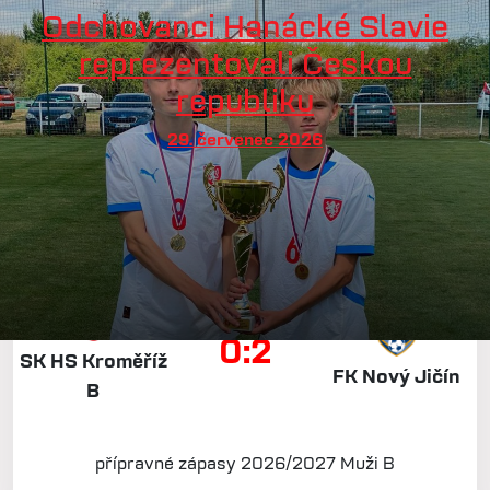
Odchovanci Hanácké Slavie
reprezentovali Českou
republiku
29. červenec 2026
2. srpen v 10:00
0:2
SK HS Kroměříž
FK Nový Jičín
B
přípravné zápasy 2026/2027 Muži B