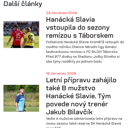
upřesňovány podle TV zápasů a hracích časů týmů.
Další články
https://www.chnliga.cz/clanek/7747-los-sezony-
2026-27-dukla-zacne-s-arsenalem-opava-privita-
25. červenec 2026
Hanácká Slavia
artis-brno
vstoupila do sezony
Přípravné zápasy áčka
| 21.6.2026
remízou s Táborskem
Přidán aktuální program přípravných zápasů áčka. V termínech
mohou nastat změny, budeme
Fotbalisté Hanácké Slavie Kroměříž vstoupili do
https://hanackaslavia.cz/zapasy.asp?
nového ročníku Chance Národní ligy domácí
aktualizovat.
bezbrankovou remízou s FC SILON Táborsko.
sezona=2027prip
Před 977 diváky na Stadionu Jožky Silného si
oba týmy rozdělily po jednom bodu.
U14 padla v domácí odvetě baráže na penalty
| 13.6.2026
Hráči U14 (2012) odehráli v odvetě baráže o první žákovskou ligu
16. červenec 2026
dramatický zápas. V penaltové loterii byla šťastnější Karviná a
Letní přípravu zahájilo
odváží si postup. Podrobnosti přineseme v článku.
také B mužstvo
Hanácké Slavie. Tým
povede nový trenér
Jakub Bilavčík
Vedle A mužstva odstartovala letní přípravu na
novou sezonu také rezerva SK Hanácká Slavia