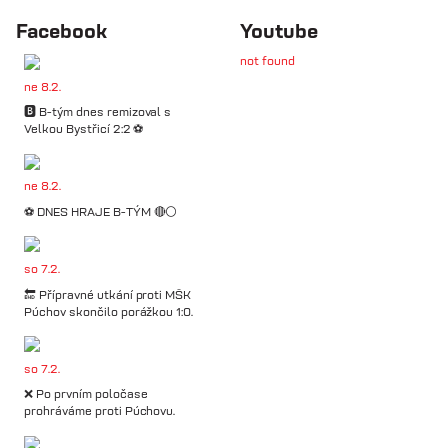
Facebook
Youtube
not found
ne 8.2.
🅱️ B-tým dnes remizoval s
Velkou Bystřicí 2:2 ⚽️
ne 8.2.
⚽️ DNES HRAJE B-TÝM 🔴⚪️
so 7.2.
🔚 Přípravné utkání proti MŠK
Púchov skončilo porážkou 1:0.
so 7.2.
❌ Po prvním poločase
prohráváme proti Púchovu.