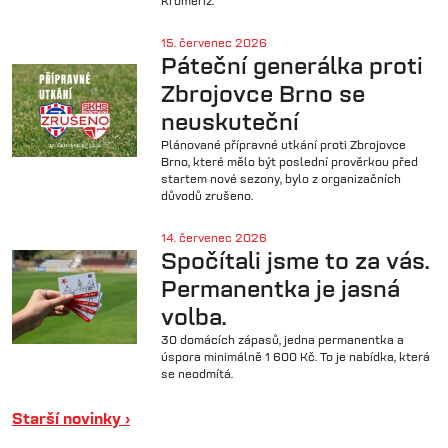
Kroměříž.
15. červenec 2026
Páteční generálka proti
Zbrojovce Brno se
neuskuteční
Plánované přípravné utkání proti Zbrojovce
Brno, které mělo být poslední prověrkou před
startem nové sezony, bylo z organizačních
důvodů zrušeno.
14. červenec 2026
Spočítali jsme to za vás.
Permanentka je jasná
volba.
30 domácích zápasů, jedna permanentka a
úspora minimálně 1 600 Kč. To je nabídka, která
se neodmítá.
Starší novinky ›