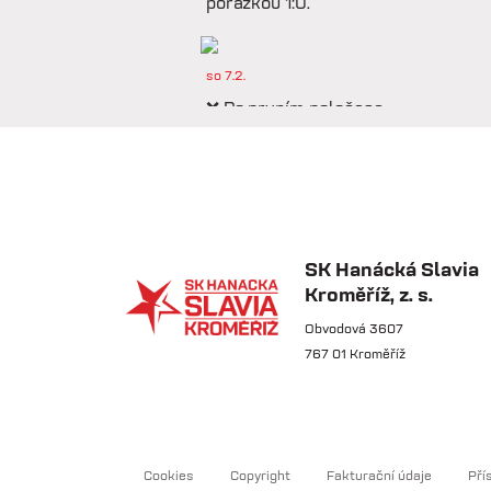
porážkou 1:0.
so 7.2.
❌ Po prvním poločase
prohráváme proti Púchovu.
so 7.2.
📋 Proti Púchovu
nastoupíme v této základní
SK Hanácká Slavia
sestavě.
Kroměříž, z. s.
Obvodová 3607
767 01 Kroměříž
so 7.2.
⚽️ DNES HRAJÍ HANÁCI
🔴⚪️V dalším přípravném
utkání...
Cookies
Copyright
Fakturační údaje
Pří