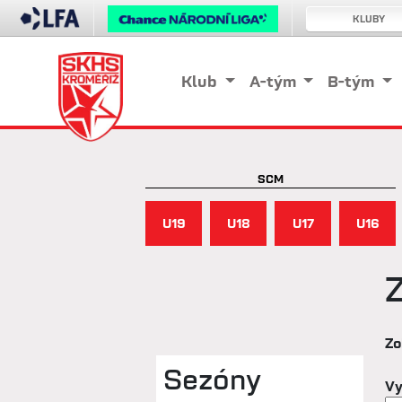
KLUBY
Klub
A-tým
B-tým
SCM
U19
U18
U17
U16
Zo
Sezóny
Vy