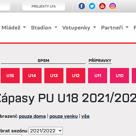
PROJEKTY LFA
Mládež
Stadion
Vstupenky
Partneři
SPSM
PŘÍPRAVKY
U15
U14
U13
U12
U11
U10
Zápasy
PU U18 2021/20
brazení:
pouze doma
|
pouze venku
|
vše
brat sezónu