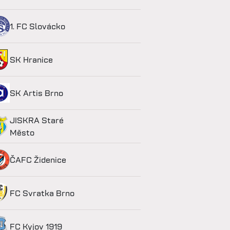
1. FC Slovácko
SK Hranice
SK Artis Brno
JISKRA Staré
Město
ČAFC Židenice
FC Svratka Brno
FC Kyjov 1919