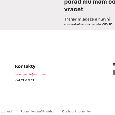
pořád mu mám c
vracet
Trenér mládeže a hlavní
organizátor turnaje OPJS
Ondřej Mrázek vzpomíná n
svou hráčskou kariéru,
začátky na trenérské
lavičce i práci s mladými
fotbalisty. V rozhovoru
prozrazuje, co ho na fotbal
drží už řadu let, na které
S
Kontakty
úspěchy je nejvíce pyšný 
hskromeriz@seznam.cz
proč jsou mládežnické
774 283 970
turnaje pro rozvoj dětí
nenahraditelné.
stupnost
Podmínky použití webu
Obchodní podmínky