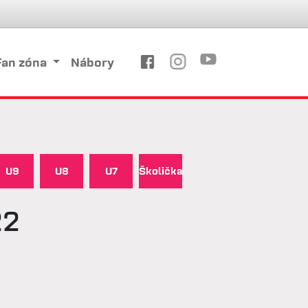
Fan zóna
Nábory
U9
U8
U7
Školička
22