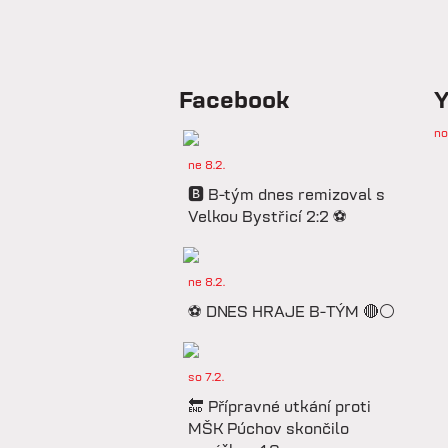
Facebook
Y
no
ne 8.2.
🅱️ B-tým dnes remizoval s
Velkou Bystřicí 2:2 ⚽️
ne 8.2.
⚽️ DNES HRAJE B-TÝM 🔴⚪️
so 7.2.
🔚 Přípravné utkání proti
MŠK Púchov skončilo