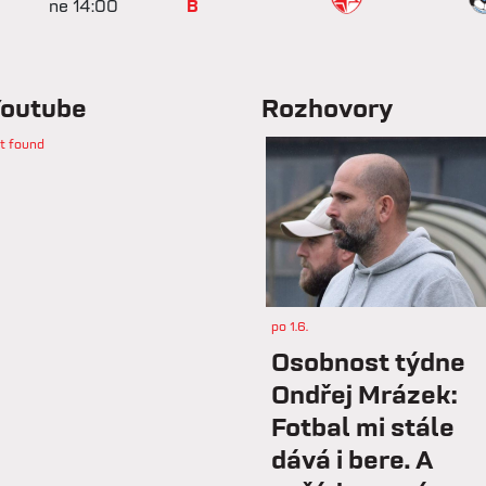
ne 14:00
B
outube
Rozhovory
t found
po 1.6.
Osobnost týdne
Ondřej Mrázek:
Fotbal mi stále
dává i bere. A