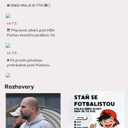
⚽️ DNES HRAJE B-TÝM 🔴⚪️
so 7.2.
🔚 Přípravné utkání proti MŠK
Púchov skončilo porážkou 1:0.
so 7.2.
❌ Po prvním poločase
prohráváme proti Púchovu.
so 7.2.
Rozhovory
📋 Proti Púchovu nastoupíme v
této základní sestavě.
so 7.2.
⚽️ DNES HRAJÍ HANÁCI 🔴⚪️V
dalším přípravném utkání...