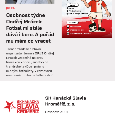
po 1.6.
st 4.2.
Osobnost týdne
Hlavní trenér Lukáš Kříž v
Ondřej Mrázek:
rozhovoru hodnotí dosavadní
Fotbal mi stále
průběh zimní...
dává i bere. A pořád
mu mám co vracet
so 31.1.
Trenér mládeže a hlavní
🅱️ Prohra proti rezervě Gorniku
organizátor turnaje OPJS Ondřej
Zabrze.
Mrázek vzpomíná na svou
hráčskou kariéru, začátky na
trenérské lavičce i práci s
so 31.1.
mladými fotbalisty. V rozhovoru
prozrazuje, co ho na fotbale drží
🅱️ DNES HRAJÍ HANÁCI 🔴⚪️Dnes
už řadu let, na které úspěchy je
nás čeká další...
nejvíce pyšný a proč jsou
mládežnické turnaje pro rozvoj
dětí nenahraditelné.
SK Hanácká Slavia
pá 30.1.
Kroměříž, z. s.
🏆 VÍTĚZOVÉ ZIMNÍ TIPSPORT
LIGY! 🏆SK Hanácká Slavia
Obvodová 3607
Kroměříž...