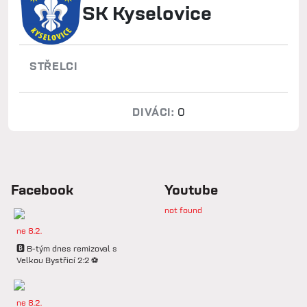
SK Kyselovice
STŘELCI
DIVÁCI:
0
Facebook
Youtube
not found
ne 8.2.
🅱️ B-tým dnes remizoval s
Velkou Bystřicí 2:2 ⚽️
ne 8.2.