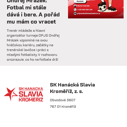
Ondřej Mrázek:
rozhovoru hodnotí dosavadní
Fotbal mi stále
průběh zimní...
dává i bere. A pořád
mu mám co vracet
so 31.1.
Trenér mládeže a hlavní
🅱️ Prohra proti rezervě Gorniku
organizátor turnaje OPJS Ondřej
Zabrze.
Mrázek vzpomíná na svou
hráčskou kariéru, začátky na
trenérské lavičce i práci s
so 31.1.
mladými fotbalisty. V rozhovoru
prozrazuje, co ho na fotbale drží
🅱️ DNES HRAJÍ HANÁCI 🔴⚪️Dnes
už řadu let, na které úspěchy je
nás čeká další...
nejvíce pyšný a proč jsou
mládežnické turnaje pro rozvoj
dětí nenahraditelné.
SK Hanácká Slavia
pá 30.1.
Kroměříž, z. s.
🏆 VÍTĚZOVÉ ZIMNÍ TIPSPORT
LIGY! 🏆SK Hanácká Slavia
Obvodová 3607
Kroměříž...
767 01 Kroměříž
pá 30.1.
🆕 Hlásíme posílení středu
čt 21.5.