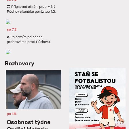
🔚 Přípravné utkání proti MŠK
Púchov skončilo porážkou 1:0.
so 7.2.
❌ Po prvním poločase
prohráváme proti Púchovu.
so 7.2.
Rozhovory
📋 Proti Púchovu nastoupíme v
této základní sestavě.
so 7.2.
⚽️ DNES HRAJÍ HANÁCI 🔴⚪️V
dalším přípravném utkání...
po 1.6.
st 4.2.
Osobnost týdne
Hlavní trenér Lukáš Kříž v