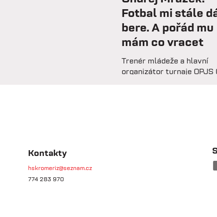
Fotbal mi stále dá
bere. A pořád mu
mám co vracet
Trenér mládeže a hlavní
organizátor turnaje OPJS 
Mrázek vzpomíná na svou
hráčskou kariéru, začátky
trenérské lavičce i práci s
mladými fotbalisty. V roz
prozrazuje, co ho na fotbal
už řadu let, na které úspě
nejvíce pyšný a proč jsou
S
Kontakty
mládežnické turnaje pro r
dětí nenahraditelné.
hskromeriz@seznam.cz
774 283 970