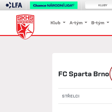
KLUBY
Klub
A-tým
B-tým
FC Sparta Brno
STŘELCI