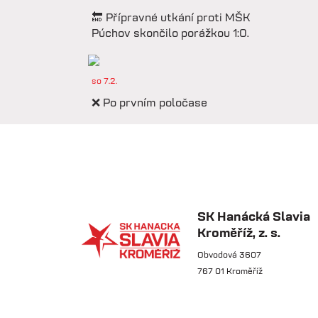
🔚 Přípravné utkání proti MŠK
Púchov skončilo porážkou 1:0.
so 7.2.
❌ Po prvním poločase
prohráváme proti Púchovu.
so 7.2.
📋 Proti Púchovu nastoupíme v
této základní sestavě.
SK Hanácká Slavia
Kroměříž, z. s.
so 7.2.
Obvodová 3607
767 01 Kroměříž
⚽️ DNES HRAJÍ HANÁCI 🔴⚪️V
dalším přípravném utkání...