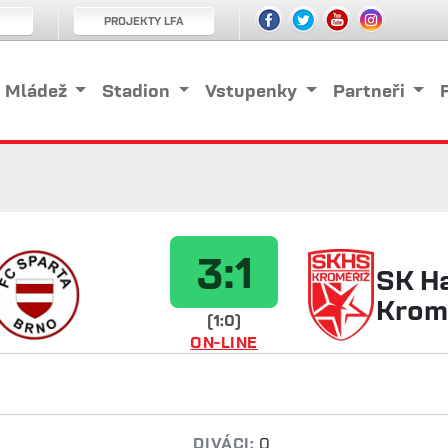
PROJEKTY LFA
Mládež
Stadion
Vstupenky
Partneři
3:1
SK H
Krom
(1:0)
ON-LINE
DIVÁCI:
0