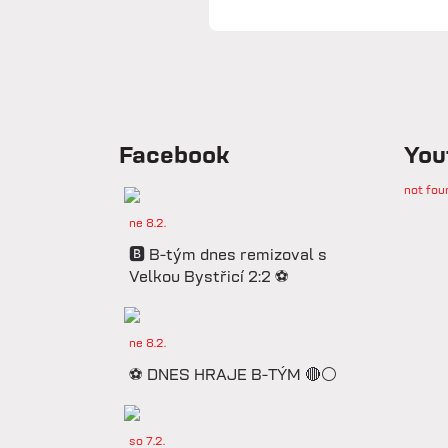
Facebook
You
not fou
ne 8.2.
🅱️ B-tým dnes remizoval s
Velkou Bystřicí 2:2 ⚽️
ne 8.2.
⚽️ DNES HRAJE B-TÝM 🔴⚪️
so 7.2.