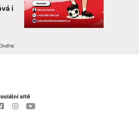
vá i
Ondřej
 na
hovoru
e drží
chy je
ociální sítě
ozvoj