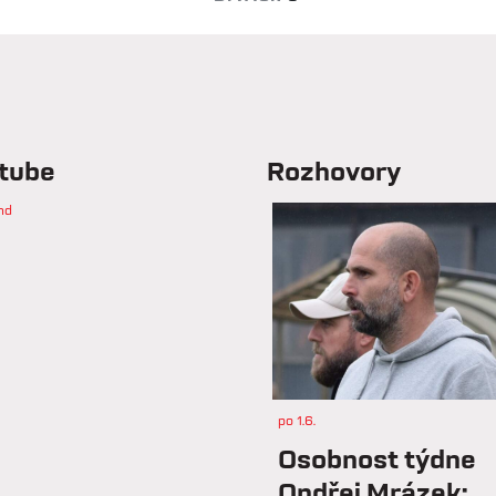
tube
Rozhovory
nd
po 1.6.
Osobnost týdne
Ondřej Mrázek: