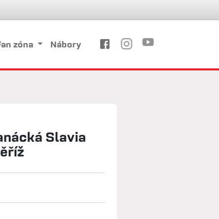
Fan zóna
Nábory
anácká Slavia
ěříž