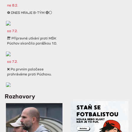
ne 8.2.
⚽️ DNES HRAJE B-TÝM 🔴⚪️
so 7.2.
🔚 Přípravné utkání proti MŠK
Púchov skončilo porážkou 1:0.
so 7.2.
❌ Po prvním poločase
prohráváme proti Púchovu.
so 7.2.
Rozhovory
📋 Proti Púchovu nastoupíme v
této základní sestavě.
so 7.2.
⚽️ DNES HRAJÍ HANÁCI 🔴⚪️V