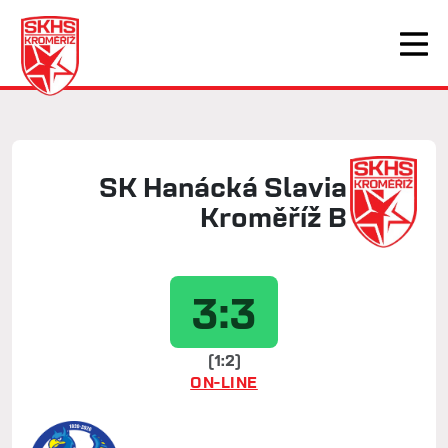
SK Hanácká Slavia
Kroměříž B
3:3
(1:2)
ON-LINE