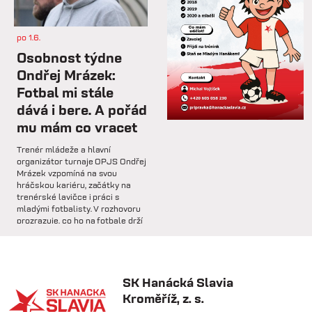
dalším přípravném utkání...
po 1.6.
st 4.2.
Osobnost týdne
Hlavní trenér Lukáš Kříž v
Ondřej Mrázek:
rozhovoru hodnotí dosavadní
Fotbal mi stále
průběh zimní...
dává i bere. A pořád
mu mám co vracet
so 31.1.
Trenér mládeže a hlavní
🅱️ Prohra proti rezervě Gorniku
organizátor turnaje OPJS Ondřej
Zabrze.
Mrázek vzpomíná na svou
hráčskou kariéru, začátky na
trenérské lavičce i práci s
so 31.1.
mladými fotbalisty. V rozhovoru
prozrazuje, co ho na fotbale drží
🅱️ DNES HRAJÍ HANÁCI 🔴⚪️Dnes
už řadu let, na které úspěchy je
nás čeká další...
nejvíce pyšný a proč jsou
mládežnické turnaje pro rozvoj
dětí nenahraditelné.
SK Hanácká Slavia
pá 30.1.
Kroměříž, z. s.
🏆 VÍTĚZOVÉ ZIMNÍ TIPSPORT
LIGY! 🏆SK Hanácká Slavia