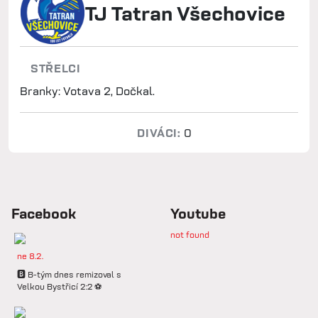
TJ Tatran Všechovice
STŘELCI
Branky: Votava 2, Dočkal.
DIVÁCI:
0
Facebook
Youtube
not found
ne 8.2.
🅱️ B-tým dnes remizoval s
Velkou Bystřicí 2:2 ⚽️