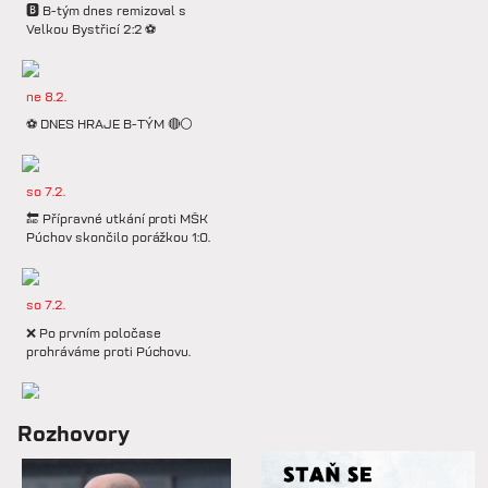
🅱️ B-tým dnes remizoval s
Velkou Bystřicí 2:2 ⚽️
ne 8.2.
⚽️ DNES HRAJE B-TÝM 🔴⚪️
so 7.2.
🔚 Přípravné utkání proti MŠK
Púchov skončilo porážkou 1:0.
so 7.2.
❌ Po prvním poločase
prohráváme proti Púchovu.
so 7.2.
Rozhovory
📋 Proti Púchovu nastoupíme v
této základní sestavě.