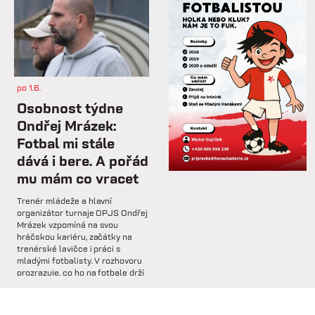
so 7.2.
⚽️ DNES HRAJÍ HANÁCI 🔴⚪️V
dalším přípravném utkání...
po 1.6.
st 4.2.
Osobnost týdne
Hlavní trenér Lukáš Kříž v
Ondřej Mrázek:
rozhovoru hodnotí dosavadní
Fotbal mi stále
průběh zimní...
dává i bere. A pořád
mu mám co vracet
so 31.1.
Trenér mládeže a hlavní
🅱️ Prohra proti rezervě Gorniku
organizátor turnaje OPJS Ondřej
Zabrze.
Mrázek vzpomíná na svou
hráčskou kariéru, začátky na
trenérské lavičce i práci s
so 31.1.
mladými fotbalisty. V rozhovoru
prozrazuje, co ho na fotbale drží
🅱️ DNES HRAJÍ HANÁCI 🔴⚪️Dnes
už řadu let, na které úspěchy je
nás čeká další...
nejvíce pyšný a proč jsou
mládežnické turnaje pro rozvoj