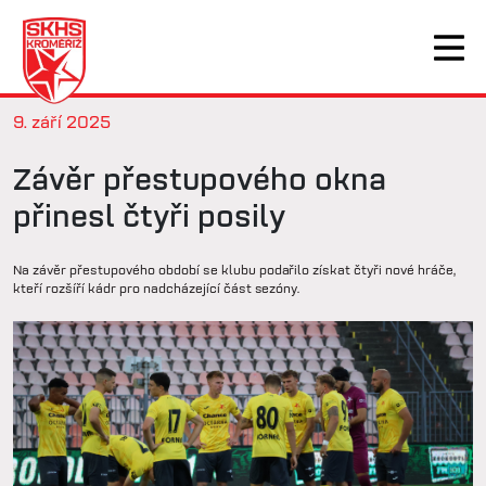
9. září 2025
Závěr přestupového okna
přinesl čtyři posily
Na závěr přestupového období se klubu podařilo získat čtyři nové hráče,
kteří rozšíří kádr pro nadcházející část sezóny.