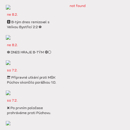
not found
ne 8.2.
🅱️ B-tým dnes remizoval s
Velkou Bystřicí 2:2 ⚽️
ne 8.2.
⚽️ DNES HRAJE B-TÝM 🔴⚪️
so 7.2.
🔚 Přípravné utkání proti MŠK
Púchov skončilo porážkou 1:0.
so 7.2.
❌ Po prvním poločase
prohráváme proti Púchovu.