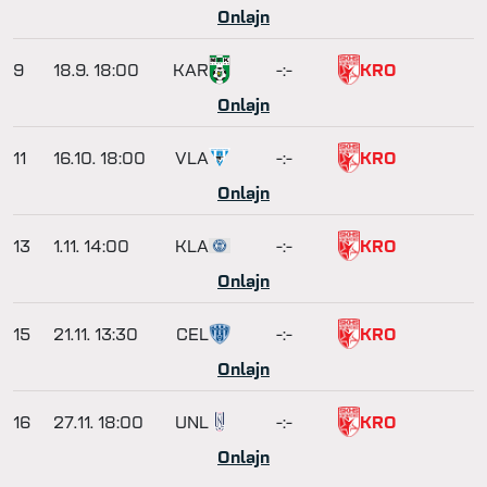
Onlajn
9
18.9.
18:00
KAR
-:-
KRO
Onlajn
11
16.10.
18:00
VLA
-:-
KRO
Onlajn
13
1.11.
14:00
KLA
-:-
KRO
Onlajn
15
21.11.
13:30
CEL
-:-
KRO
Onlajn
16
27.11.
18:00
UNL
-:-
KRO
Onlajn