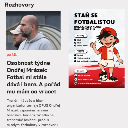
so 7.2.
Rozhovory
📋 Proti Púchovu nastoupíme v
této základní sestavě.
so 7.2.
⚽️ DNES HRAJÍ HANÁCI 🔴⚪️V
dalším přípravném utkání...
po 1.6.
st 4.2.
Osobnost týdne
Hlavní trenér Lukáš Kříž v
Ondřej Mrázek:
rozhovoru hodnotí dosavadní
Fotbal mi stále
průběh zimní...
dává i bere. A pořád
mu mám co vracet
so 31.1.
Trenér mládeže a hlavní
🅱️ Prohra proti rezervě Gorniku
organizátor turnaje OPJS Ondřej
Zabrze.
Mrázek vzpomíná na svou
hráčskou kariéru, začátky na
trenérské lavičce i práci s
so 31.1.
mladými fotbalisty. V rozhovoru