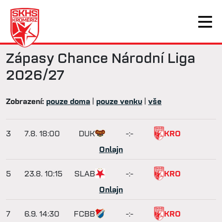
Zápasy
Chance Národní Liga
2026/27
Zobrazení:
pouze doma
|
pouze venku
|
vše
3
7.8.
18:00
DUK
-:-
KRO
Onlajn
5
23.8.
10:15
SLAB
-:-
KRO
Onlajn
7
6.9.
14:30
FCBB
-:-
KRO