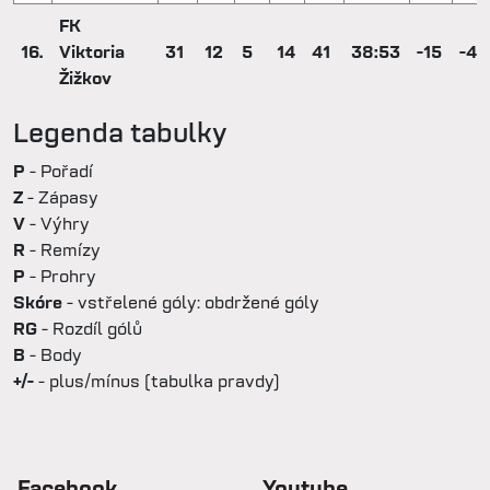
FK
16.
Viktoria
31
12
5
14
41
38:53
-15
-4
Žižkov
Legenda tabulky
P
- Pořadí
Z
- Zápasy
V
- Výhry
R
- Remízy
P
- Prohry
Skóre
- vstřelené góly: obdržené góly
RG
- Rozdíl gólů
B
- Body
+/-
- plus/mínus (tabulka pravdy)
Facebook
Youtube