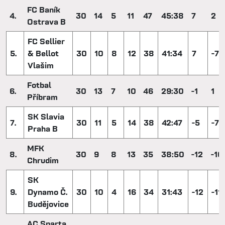
FC Baník
4.
30
14
5
11
47
45:38
7
2
Ostrava B
FC Sellier
5.
& Bellot
30
10
8
12
38
41:34
7
-7
Vlašim
Fotbal
6.
30
13
7
10
46
29:30
-1
1
Příbram
SK Slavia
7.
30
11
5
14
38
42:47
-5
-7
Praha B
MFK
8.
30
9
8
13
35
38:50
-12
-10
Chrudim
SK
9.
Dynamo Č.
30
10
4
16
34
31:43
-12
-11
Budějovice
AC Sparta