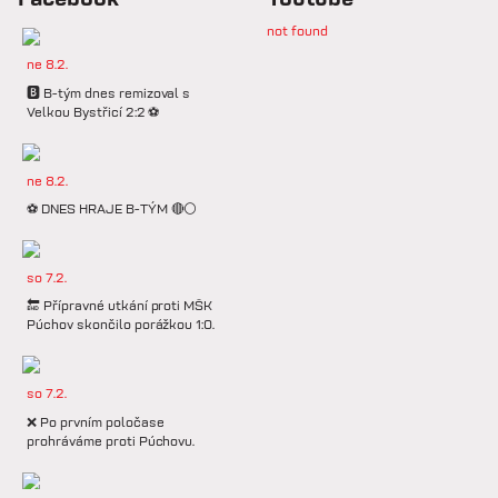
not found
ne 8.2.
🅱️ B-tým dnes remizoval s
Velkou Bystřicí 2:2 ⚽️
ne 8.2.
⚽️ DNES HRAJE B-TÝM 🔴⚪️
so 7.2.
🔚 Přípravné utkání proti MŠK
Púchov skončilo porážkou 1:0.
so 7.2.
❌ Po prvním poločase
prohráváme proti Púchovu.