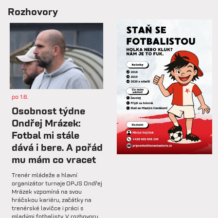
so 7.2.
Rozhovory
📋 Proti Púchovu nastoupíme v
této základní sestavě.
so 7.2.
⚽️ DNES HRAJÍ HANÁCI 🔴⚪️V
dalším přípravném utkání...
po 1.6.
st 4.2.
Osobnost týdne
Hlavní trenér Lukáš Kříž v
Ondřej Mrázek:
rozhovoru hodnotí dosavadní
Fotbal mi stále
průběh zimní...
dává i bere. A pořád
mu mám co vracet
so 31.1.
Trenér mládeže a hlavní
🅱️ Prohra proti rezervě Gorniku
organizátor turnaje OPJS Ondřej
Zabrze.
Mrázek vzpomíná na svou
hráčskou kariéru, začátky na
trenérské lavičce i práci s
so 31.1.
mladými fotbalisty. V rozhovoru