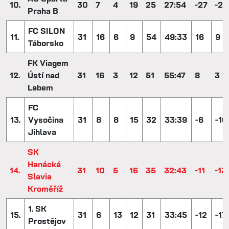
10.
30
7
4
19
25
27:54
-27
-2
Praha B
FC SILON
11.
31
16
6
9
54
49:33
16
9
Táborsko
FK Viagem
12.
Ústí nad
31
16
3
12
51
55:47
8
3
Labem
FC
13.
Vysočina
31
8
8
15
32
33:39
-6
-16
Jihlava
SK
Hanácká
14.
31
10
5
16
35
32:43
-11
-13
Slavia
Kroměříž
1. SK
15.
31
6
13
12
31
33:45
-12
-17
Prostějov