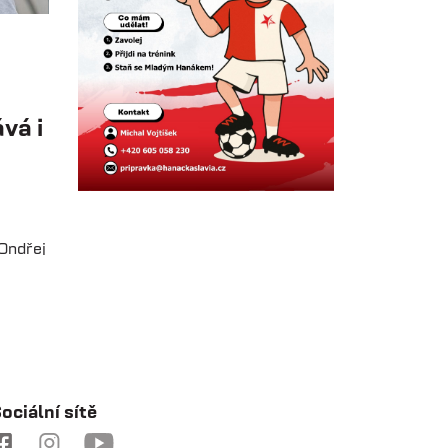
vá i
Ondřej
 na
hovoru
e drží
chy je
ociální sítě
ozvoj