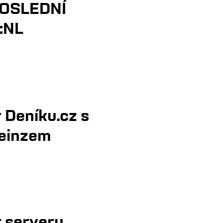
POSLEDNÍ
:NL
 Deníku.cz s
einzem
 serveru