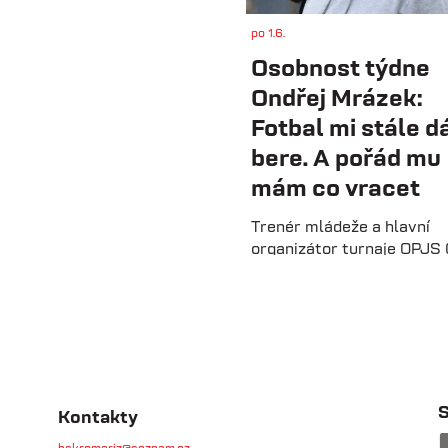
po 1.6.
Osobnost týdne
Ondřej Mrázek:
Fotbal mi stále dá
bere. A pořád mu
mám co vracet
Trenér mládeže a hlavní
organizátor turnaje OPJS 
Mrázek vzpomíná na svou
hráčskou kariéru, začátky
trenérské lavičce i práci s
mladými fotbalisty. V roz
prozrazuje, co ho na fotbal
už řadu let, na které úspě
nejvíce pyšný a proč jsou
S
Kontakty
mládežnické turnaje pro r
dětí nenahraditelné.
hskromeriz@seznam.cz