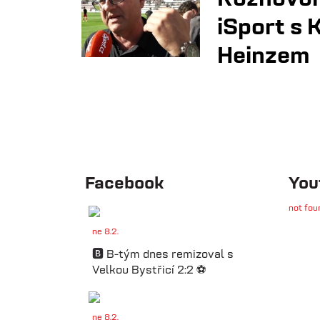
iSport s 
Heinzem
Facebook
You
not fou
ne 8.2.
🅱️ B-tým dnes remizoval s
Velkou Bystřicí 2:2 ⚽️
ne 8.2.