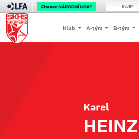
KLUBY
Klub
A-tým
B-tým
Karel
HEINZ