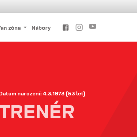
Fan zóna
Nábory
Datum narození: 4.3.1973 (53 let)
TRENÉR