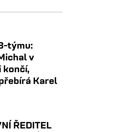
B-týmu:
Michal v
 končí,
přebírá Karel
NÍ ŘEDITEL