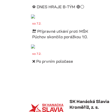
⚽️ DNES HRAJE B-TÝM 🔴⚪️
so 7.2.
🔚 Přípravné utkání proti MŠK
Púchov skončilo porážkou 1:0.
so 7.2.
❌ Po prvním poločase
prohráváme proti Púchovu.
so 7.2.
📋 Proti Púchovu nastoupíme v
této základní sestavě.
SK Hanácká Slavia
Kroměříž, z. s.