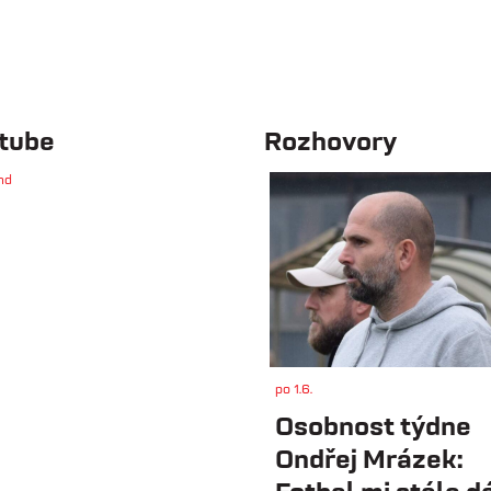
tube
Rozhovory
nd
po 1.6.
Osobnost týdne
Ondřej Mrázek: