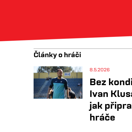
Články o hráči
8.5.2026
Bez kondi
Ivan Klus
jak připr
hráče