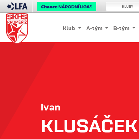
KLUBY
Klub
A-tým
B-tým
Ivan
KLUSÁČEK