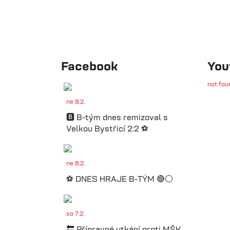
Facebook
You
not fou
ne 8.2.
🅱️ B-tým dnes remizoval s
Velkou Bystřicí 2:2 ⚽️
ne 8.2.
⚽️ DNES HRAJE B-TÝM 🔴⚪️
so 7.2.
🔚 Přípravné utkání proti MŠK