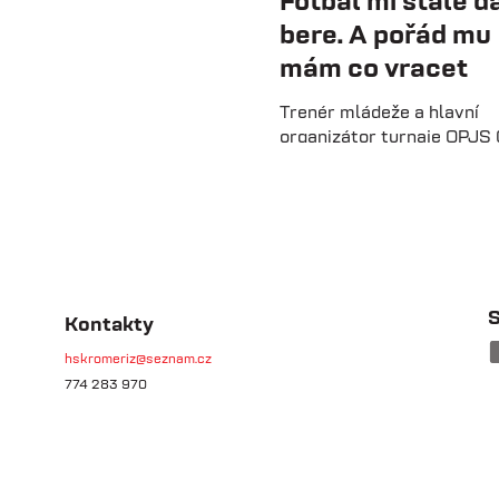
Fotbal mi stále dá
bere. A pořád mu
mám co vracet
Trenér mládeže a hlavní
organizátor turnaje OPJS 
Mrázek vzpomíná na svou
hráčskou kariéru, začátky
trenérské lavičce i práci s
mladými fotbalisty. V roz
prozrazuje, co ho na fotbal
už řadu let, na které úspě
nejvíce pyšný a proč jsou
S
Kontakty
mládežnické turnaje pro r
dětí nenahraditelné.
hskromeriz@seznam.cz
774 283 970