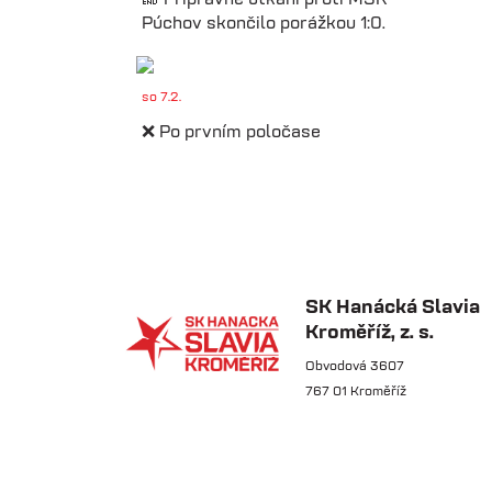
Púchov skončilo porážkou 1:0.
so 7.2.
❌ Po prvním poločase
prohráváme proti Púchovu.
so 7.2.
📋 Proti Púchovu nastoupíme v
této základní sestavě.
SK Hanácká Slavia
Kroměříž, z. s.
so 7.2.
Obvodová 3607
767 01 Kroměříž
⚽️ DNES HRAJÍ HANÁCI 🔴⚪️V
dalším přípravném utkání...
st 4.2.